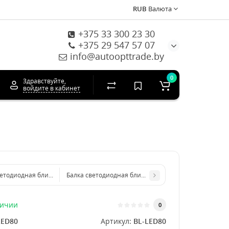
RUB
Валюта
+375 33 300 23 30
+375 29 547 57 07
info@autoopttrade.by
0
Здравствуйте,
войдите в кабинет
ветодиодная ближний/дальний 50см, 12-24В
Балка светодиодная ближний/дальний 120 см, 12-24
личии
0
LED80
Артикул:
BL-LED80